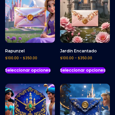
Rapunzel
Jardín Encantado
$
100.00
-
$
350.00
$
100.00
-
$
350.00
Seleccionar opciones
Seleccionar opciones