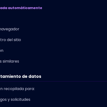
ilada automáticamente
y navegador
ro del sitio
ón
s similares
ratamiento de datos
ón recopilada para:
gos y solicitudes